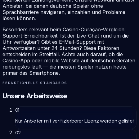
Anbieter, bei denen deutsche Spieler ohne
Sprachbarriere navigieren, einzahlen und Probleme
lösen können.
Besonders relevant beim Casino-Curaçao-Vergleich:
Support-Erreichbarkeit. Ist der Live-Chat rund um die
Uhr verfügbar? Gibt es E-Mail-Support mit
Antwortzeiten unter 24 Stunden? Diese Faktoren
entscheiden im Streitfall. Achte auch darauf, ob die
Casino-App oder mobile Website auf deutschen Geräten
reibungslos läuft — die meisten Spieler nutzen heute
primär das Smartphone.
REDAKTIONELLE STANDARDS
Unsere Arbeitsweise
0
1
Nur Anbieter mit verifizierbarer Lizenz werden gelistet
0
2