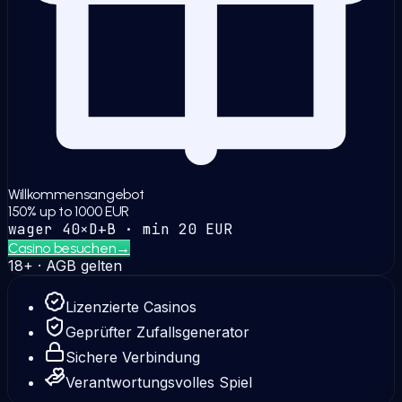
Willkommensangebot
150% up to 1000 EUR
wager 40×D+B · min 20 EUR
Casino besuchen
→
18+ · AGB gelten
Lizenzierte Casinos
Geprüfter Zufallsgenerator
Sichere Verbindung
Verantwortungsvolles Spiel