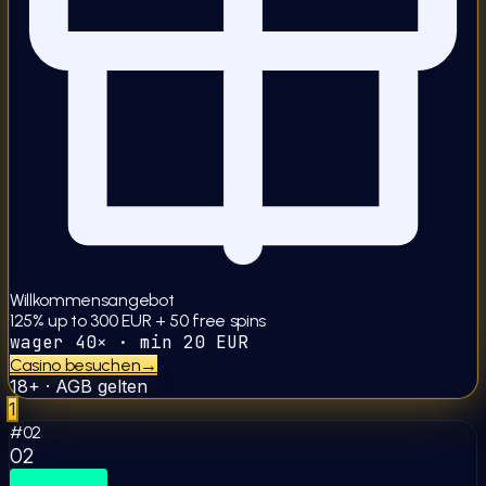
Willkommensangebot
125% up to 300 EUR + 50 free spins
wager 40× · min 20 EUR
Casino besuchen
→
18+ · AGB gelten
1
#
02
02