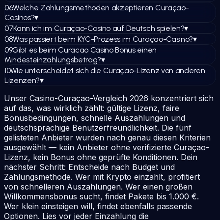
06
Welche Zahlungsmethoden akzeptieren Curaçao-
▾
Casinos?
▾
07
Kann ich im Curaçao-Casino auf Deutsch spielen?
▾
08
Was passiert beim KYC-Prozess im Curaçao-Casino?
09
Gibt es beim Curacao Casino Bonus einen
▾
Mindesteinzahlungsbetrag?
10
Wie unterscheidet sich die Curaçao-Lizenz von anderen
▾
Lizenzen?
Unser Casino-Curaçao-Vergleich 2026 konzentriert sich
auf das, was wirklich zählt: gültige Lizenz, faire
Bonusbedingungen, schnelle Auszahlungen und
deutschsprachige Benutzerfreundlichkeit. Die fünf
gelisteten Anbieter wurden nach genau diesen Kriterien
ausgewählt — kein Anbieter ohne verifizierte Curaçao-
Lizenz, kein Bonus ohne geprüfte Konditionen. Dein
nächster Schritt: Entscheide nach Budget und
Zahlungsmethode. Wer mit Krypto einzahlt, profitiert
von schnelleren Auszahlungen. Wer einen großen
Willkommensbonus sucht, findet Pakete bis 1.000 €.
Wer klein einsteigen will, findet ebenfalls passende
Optionen. Lies vor jeder Einzahlung die