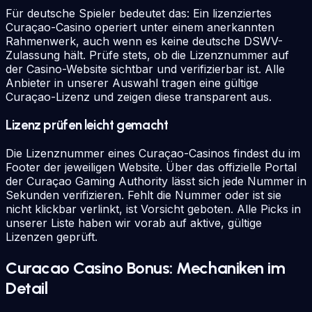
Für deutsche Spieler bedeutet das: Ein lizenziertes
Curaçao-Casino operiert unter einem anerkannten
Rahmenwerk, auch wenn es keine deutsche DSWV-
Zulassung hält. Prüfe stets, ob die Lizenznummer auf
der Casino-Website sichtbar und verifizierbar ist. Alle
Anbieter in unserer Auswahl tragen eine gültige
Curaçao-Lizenz und zeigen diese transparent aus.
Lizenz prüfen leicht gemacht
Die Lizenznummer eines Curaçao-Casinos findest du im
Footer der jeweiligen Website. Über das offizielle Portal
der Curaçao Gaming Authority lässt sich jede Nummer in
Sekunden verifizieren. Fehlt die Nummer oder ist sie
nicht klickbar verlinkt, ist Vorsicht geboten. Alle Picks in
unserer Liste haben wir vorab auf aktive, gültige
Lizenzen geprüft.
Curacao Casino Bonus: Mechaniken im
Detail